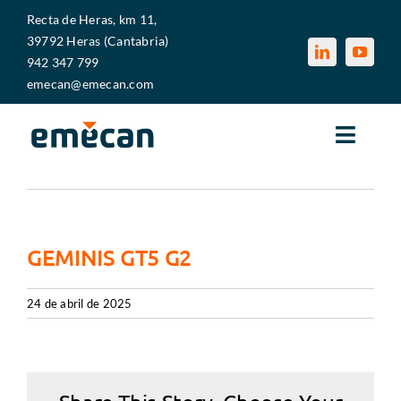
Saltar
Recta de Heras, km 11,
al
39792 Heras (Cantabria)
contenido
942 347 799
emecan@emecan.com
Toggle
Naviga
Anterior
Siguiente
EMECAN
SECTORES
GEMINIS GT5 G2
SERVICIOS
24 de abril de 2025
MEDIOS PRODUCTIVOS