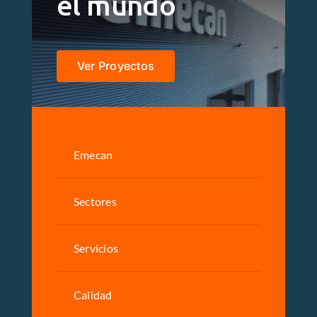
el mundo
Ver Proyectos
Emecan
Sectores
Servicios
Calidad