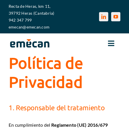
Saltar
Recta de Heras, km 11,
al
39792 Heras (Cantabria)
contenido
942 347 799
emecan@emecan.com
Toggle
Naviga
Política de
EMECAN
Privacidad
SECTORES
SERVICIOS
1. Responsable del tratamiento
MEDIOS PRODUCTIVOS
En cumplimiento del
Reglamento (UE) 2016/679