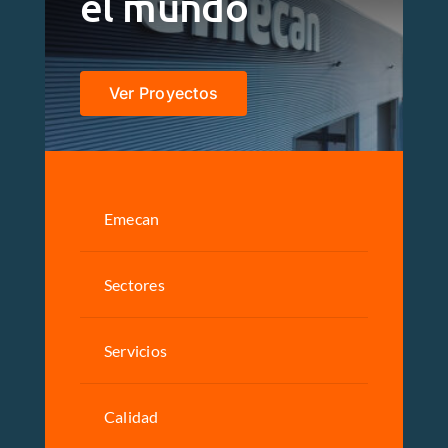
el mundo
Ver Proyectos
Emecan
Sectores
Servicios
Calidad