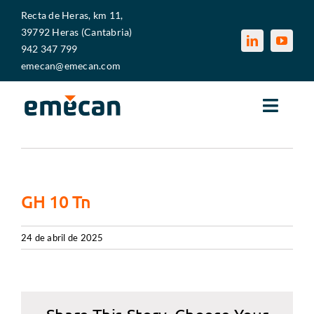
Saltar
Recta de Heras, km 11,
al
39792 Heras (Cantabria)
contenido
942 347 799
emecan@emecan.com
Toggle
Naviga
Anterior
Siguiente
EMECAN
SECTORES
GH 10 Tn
SERVICIOS
24 de abril de 2025
MEDIOS PRODUCTIVOS