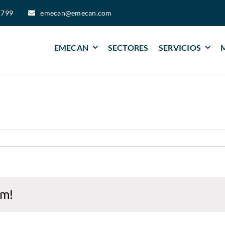
 799
emecan@emecan.com
EMECAN
SECTORES
SERVICIOS
rm!