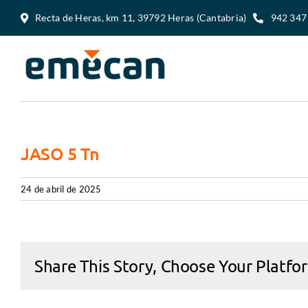
Saltar
Recta de Heras, km 11, 39792 Heras (Cantabria)
942 347
al
contenido
JASO 5 Tn
24 de abril de 2025
Share This Story, Choose Your Platfo