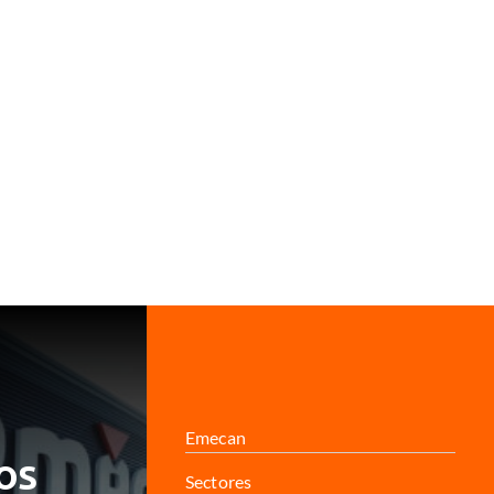
Emecan
os
Sectores