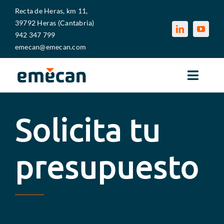
Saltar
Recta de Heras, km 11,
al
39792 Heras (Cantabria)
contenido
942 347 799
emecan@emecan.com
Toggle
Naviga
EMECAN
Solicita tu
SECTORES
presupuesto
SERVICIOS
MEDIOS PRODUCTIVOS