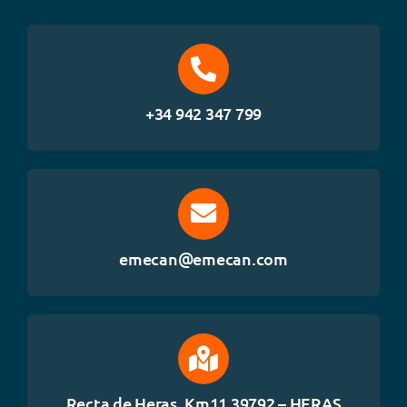
CALIDAD
CONTACTO
+34 942 347 799
emecan@emecan.com
Recta de Heras, Km11 39792 – HERAS