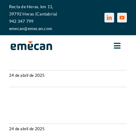
Saltar
Recta de Heras, km 11,
al
39792 Heras (Cantabria)
contenido
942 347 799
emecan@emecan.com
Toggle
AMUTIO CAZENEUVE HB-725
Naviga
EMECAN
24 de abril de 2025
Más información
SECTORES
SERVICIOS
AMUTIO CAZENEUVE HB-500
MEDIOS PRODUCTIVOS
24 de abril de 2025
Más información